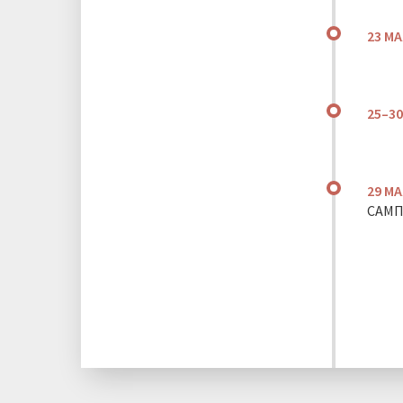
23 МА
25–30
29 МА
САМП